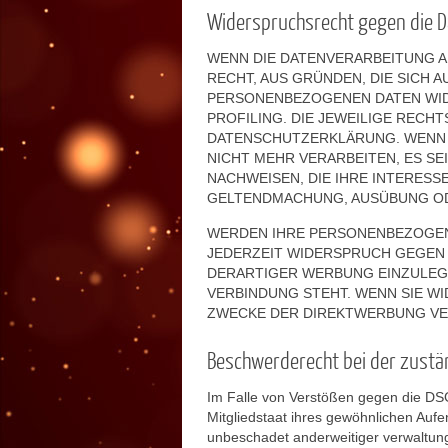
Widerspruchsrecht gegen die D
WENN DIE DATENVERARBEITUNG AUF
RECHT, AUS GRÜNDEN, DIE SICH 
PERSONENBEZOGENEN DATEN WIDE
PROFILING. DIE JEWEILIGE RECH
DATENSCHUTZERKLÄRUNG. WENN 
NICHT MEHR VERARBEITEN, ES S
NACHWEISEN, DIE IHRE INTERESS
GELTENDMACHUNG, AUSÜBUNG ODE
WERDEN IHRE PERSONENBEZOGENE
JEDERZEIT WIDERSPRUCH GEGEN
DERARTIGER WERBUNG EINZULEGEN
VERBINDUNG STEHT. WENN SIE W
ZWECKE DER DIREKTWERBUNG VER
Beschwerderecht bei der zustä
Im Falle von Verstößen gegen die DS
Mitgliedstaat ihres gewöhnlichen Auf
unbeschadet anderweitiger verwaltungs