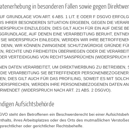
atenerhebung in besonderen Fällen sowie gegen Direktwe
 GRUNDLAGE VON ART. 6 ABS. 1 LIT. E ODER F DSGVO ERFOLGT
AUS IHRER BESONDEREN SITUATION ERGEBEN, GEGEN DIE VERAR
RSPRUCH EINZULEGEN; DIES GILT AUCH FÜR EIN AUF DIESE 
TSGRUNDLAGE, AUF DENEN EINE VERARBEITUNG BERUHT, ENTNE
SIE WIDERSPRUCH EINLEGEN, WERDEN WIR IHRE BETROFFEN
EI DENN, WIR KÖNNEN ZWINGENDE SCHUTZWÜRDIGE GRÜNDE FÜ
EN, RECHTE UND FREIHEITEN ÜBERWIEGEN ODER DIE VERARBEI
R VERTEIDIGUNG VON RECHTSANSPRÜCHEN (WIDERSPRUCH NAC
N DATEN VERARBEITET, UM DIREKTWERBUNG ZU BETREIBEN, S
 DIE VERARBEITUNG SIE BETREFFENDER PERSONENBEZOGENER
; DIES GILT AUCH FÜR DAS PROFILING, SOWEIT ES MIT SOLC
IDERSPRECHEN, WERDEN IHRE PERSONENBEZOGENEN DATEN AN
WENDET (WIDERSPRUCH NACH ART. 21 ABS. 2 DSGVO).
ndigen Aufsichtsbehörde
GVO steht den Betroffenen ein Beschwerderecht bei einer Aufsichtsbe
enthalts, ihres Arbeitsplatzes oder des Orts des mutmaßlichen Verstoß
rechtlicher oder gerichtlicher Rechtsbehelfe.