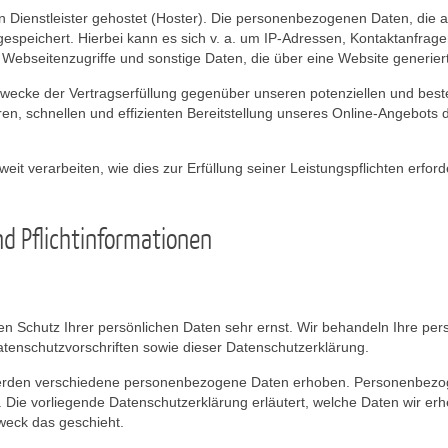
n Dienstleister gehostet (Hoster). Die personenbezogenen Daten, die a
espeichert. Hierbei kann es sich v. a. um IP-Adressen, Kontaktanfra
Webseitenzugriffe und sonstige Daten, die über eine Website generier
wecke der Vertragserfüllung gegenüber unseren potenziellen und beste
n, schnellen und effizienten Bereitstellung unseres Online-Angebots d
eit verarbeiten, wie dies zur Erfüllung seiner Leistungspflichten erfor
d Pflichtinformationen
en Schutz Ihrer persönlichen Daten sehr ernst. Wir behandeln Ihre pe
tenschutzvorschriften sowie dieser Datenschutzerklärung.
erden verschiedene personenbezogene Daten erhoben. Personenbezog
n. Die vorliegende Datenschutzerklärung erläutert, welche Daten wir erh
weck das geschieht.