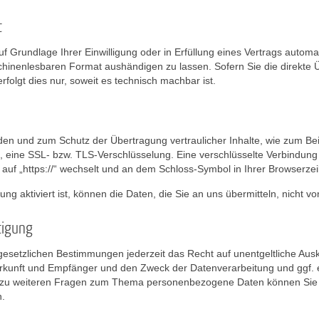
t
f Grundlage Ihrer Einwilligung oder in Erfüllung eines Vertrags automat
chinenlesbaren Format aushändigen zu lassen. Sofern Sie die direkte
folgt dies nur, soweit es technisch machbar ist.
den und zum Schutz der Übertragung vertraulicher Inhalte, wie zum Bei
n, eine SSL- bzw. TLS-Verschlüsselung. Eine verschlüsselte Verbindung
 auf „https://“ wechselt und an dem Schloss-Symbol in Ihrer Browserzei
g aktiviert ist, können die Daten, die Sie an uns übermitteln, nicht v
tigung
setzlichen Bestimmungen jederzeit das Recht auf unentgeltliche Ausk
unft und Empfänger und den Zweck der Datenverarbeitung und ggf. ei
 zu weiteren Fragen zum Thema personenbezogene Daten können Sie s
.